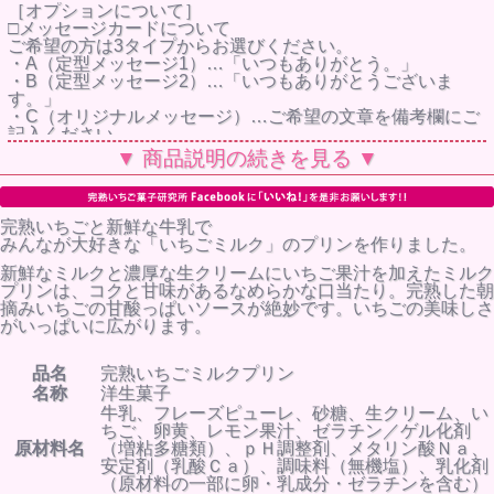
［オプションについて］
□メッセージカードについて
ご希望の方は3タイプからお選びください。
・A（定型メッセージ1）…「いつもありがとう。」
・B（定型メッセージ2）…「いつもありがとうございま
す。」
・C（オリジナルメッセージ）…ご希望の文章を備考欄にご
記入ください。
□のしについて
▼ 商品説明の続きを見る ▼
・お名前の記入をご希望の場合は、備考欄にご記入くださ
い。
・選択肢以外の上書きをご希望。
完熟いちごと新鮮な牛乳で
●特にご指定がない場合には、ご注文後3日以内に発送させ
みんなが大好きな「いちごミルク」のプリンを作りました。
ていただきます。
新鮮なミルクと濃厚な生クリームにいちご果汁を加えたミルク
プリンは、コクと甘味があるなめらかな口当たり。完熟した朝
摘みいちごの甘酸っぱいソースが絶妙です。いちごの美味しさ
がいっぱいに広がります。
品名
完熟いちごミルクプリン
名称
洋生菓子
牛乳、フレーズピューレ、砂糖、生クリーム、い
ちご、卵黄、レモン果汁、ゼラチン／ゲル化剤
原材料名
（増粘多糖類）、ｐＨ調整剤、メタリン酸Ｎａ、
安定剤（乳酸Ｃａ）、調味料（無機塩）、乳化剤
（原材料の一部に卵・乳成分・ゼラチンを含む）